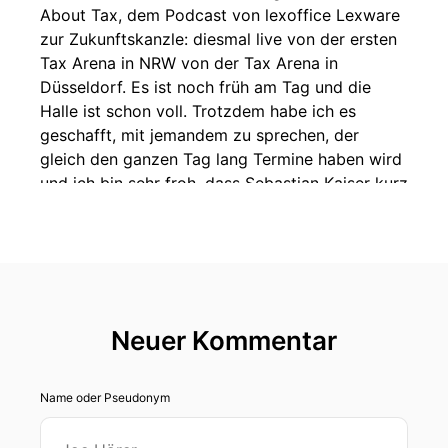
About Tax, dem Podcast von lexoffice Lexware
zur Zukunftskanzle: diesmal live von der ersten
Tax Arena in NRW von der Tax Arena in
Düsseldorf. Es ist noch früh am Tag und die
Halle ist schon voll. Trotzdem habe ich es
geschafft, mit jemandem zu sprechen, der
gleich den ganzen Tag lang Termine haben wird
und ich bin sehr froh, dass Sebastian Kaiser kurz
Zeit für mich gefunden hat. Hallo Sebastian.
00:00:44: Sebastian Kaiser Hallo Carola.
00:00:46: Carola Heine Sebastian ist der E-
Rechnungsexperte im lexoffice-Team und damit
Neuer Kommentar
springen wir auch gleich kopfüber in das Thema
der heutigen Live-Folge von der Tax Arena. Wir
möchten wissen, was Menschen über die E-
Name oder Pseudonym
Rechnung bereits wissen und was sie davon und
wie sie mit den meisten Problemen umzugehen,